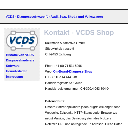
VCDS - Diagnosesoftware für Audi, Seat, Skoda und Volkswagen
Kontakt - VCDS Shop
Kaufmann Automotive GmbH
Süsswinkelstrasse 9
CH-9453 Eichberg
Historie von VCDS
Diagnosehardware
Phon: +41 (0) 71 511 5096
Software
Herunterladen
Web:
On-Board-Diagnose Shop
Impressum
UID: CHE-114.444.510
Handelsregister: St. Gallen
Handelsregisternummer: CH-320.4.063.804-0
Datenschutz:
Unsere Server speichern jeden Zugriff wie abgerufene
Webseite, Zeitpunkt, HTTP-Statuscode, Browsertyp
nebst Version, das Betriebssystem des Nutzers,
Referrer-URL und anfragende IP-Adresse. Diese Daten